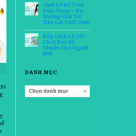
Chơi Lô Đề Trên
Điện Thoại – Xu
Hướng Giải Trí
Tiện Lợi Nhất 2026
Kép Lệch Là Gì?
Cách Đọc Số
Chuẩn Cho Người
Mới
DANH MỤC
ghi
Danh
ng
mục
ày
hể
u