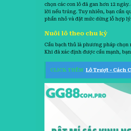
chọn các con lô đã gan hơn 12 ngày.
lời nếu trúng. Tuy nhiên, bạn cần q
phần nhỏ và đặt mức dừng lỗ hợp lý
Nuôi lô theo chu kỳ
Cầu bạch thủ là phương pháp chọn m
Khi đã xác định được cầu mạnh, bạn 
CLICK THÊM
Lô Trượt - Cách 