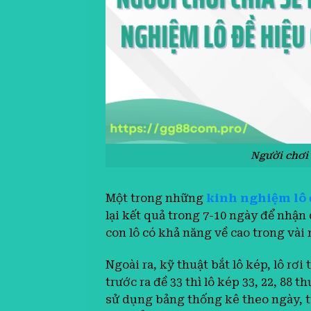
Người chơi 
Một trong những
kinh nghiệm lô 
lại kết quả trong 7-10 ngày để nhậ
con lô có khả năng về cao trong vài 
Ngoài ra, kỹ thuật bắt lô kép, lô r
trước ra đề 33 thì lô kép 33, 22, 88
sử dụng bảng thống kê theo ngày, tu