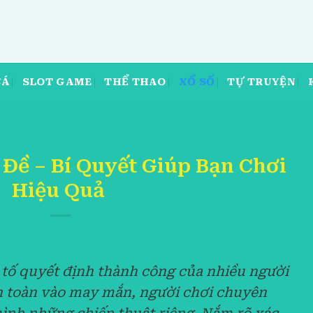
CÁ
SLOT GAME
THỂ THAO
XỔ SỐ
TỰ TRUYỆN
Đề – Bí Quyết Giúp Bạn Chơi
Hiệu Quả
 tố quyết định thành công của nhiều người
n toàn vào may mắn, người chơi chuyên