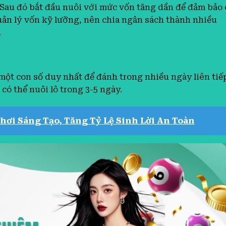
 Sau đó bắt đầu nuôi với mức vốn tăng dần để đảm bảo 
uản lý vốn kỹ lưỡng, nên chia ngân sách thành nhiều
.
ột con số duy nhất để đánh trong nhiều ngày liên tiếp
có thể nuôi lô trong 3-5 ngày.
Chơi Sáng Tạo, Tăng Tỷ Lệ Sinh Lời An Toàn