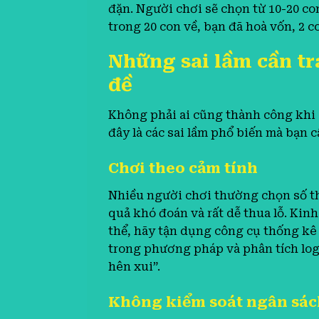
đặn. Người chơi sẽ chọn từ 10-20 con
trong 20 con về, bạn đã hoà vốn, 2 con
Những sai lầm cần tr
đề
Không phải ai cũng thành công khi 
đây là các sai lầm phổ biến mà bạn 
Chơi theo cảm tính
Nhiều người chơi thường chọn số th
quả khó đoán và rất dễ thua lỗ. Kin
thể, hãy tận dụng công cụ thống kê 
trong phương pháp và phân tích logi
hên xui”.
Không kiểm soát ngân sác