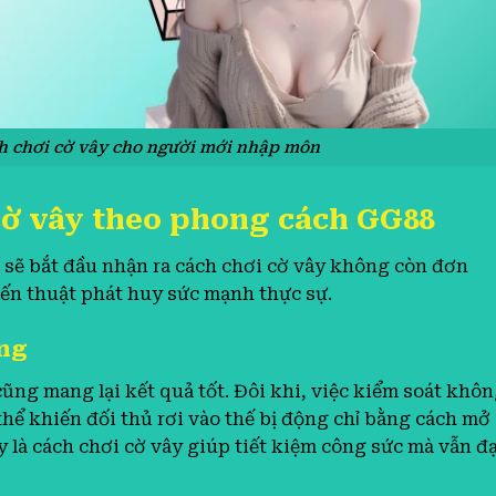
 chơi cờ vây cho người mới nhập môn
cờ vây theo phong cách GG88
 sẽ bắt đầu nhận ra cách chơi cờ vây không còn đơn
chiến thuật phát huy sức mạnh thực sự.
ứng
ũng mang lại kết quả tốt. Đôi khi, việc kiểm soát khô
thể khiến đối thủ rơi vào thế bị động chỉ bằng cách mở
y là cách chơi cờ vây giúp tiết kiệm công sức mà vẫn đ