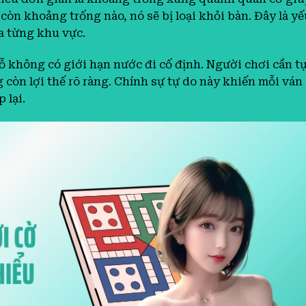
òn khoảng trống nào, nó sẽ bị loại khỏi bàn. Đây là yế
ủa từng khu vực.
ỗ không có giới hạn nước đi cố định. Người chơi cần t
còn lợi thế rõ ràng. Chính sự tự do này khiến mỗi ván
 lại.