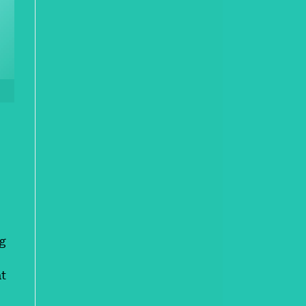
ng
ạt