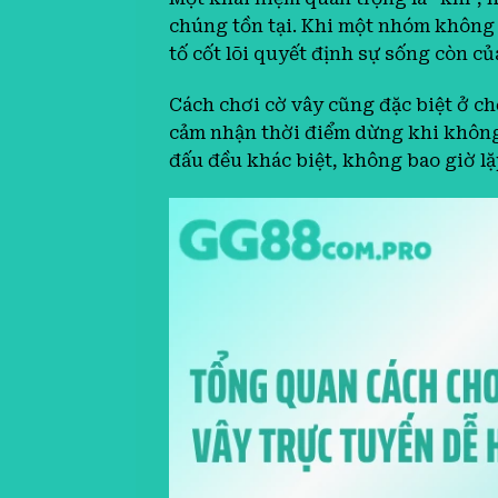
chúng tồn tại. Khi một nhóm không c
tố cốt lõi quyết định sự sống còn c
Cách chơi cờ vây cũng đặc biệt ở ch
cảm nhận thời điểm dừng khi không 
đấu đều khác biệt, không bao giờ lặp