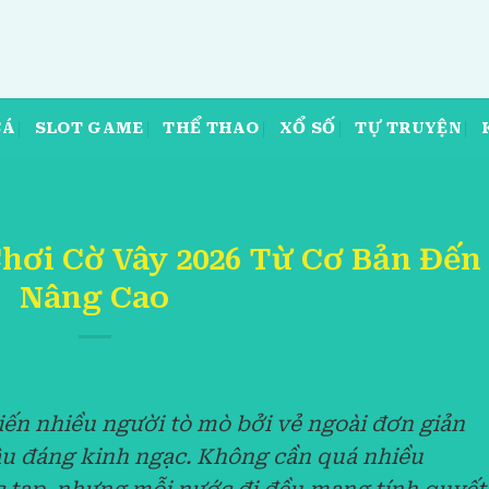
CÁ
SLOT GAME
THỂ THAO
XỔ SỐ
TỰ TRUYỆN
ơi Cờ Vây 2026 Từ Cơ Bản Đến
Nâng Cao
ến nhiều người tò mò bởi vẻ ngoài đơn giản
âu đáng kinh ngạc. Không cần quá nhiều