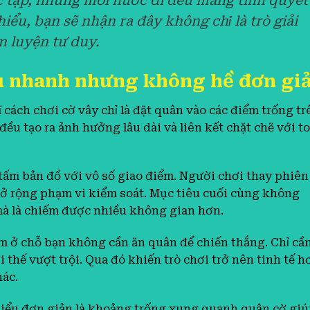
c tạp, nhưng mỗi nước đi đều mang tính quyết
iểu, bạn sẽ nhận ra đây không chỉ là trò giải
n luyện tư duy.
ểu nhanh nhưng không hề đơn gi
 cách chơi cờ vây chỉ là đặt quân vào các điểm trống tr
ều tạo ra ảnh hưởng lâu dài và liên kết chặt chẽ với t
ấm bản đồ với vô số giao điểm. Người chơi thay phiên
ở rộng phạm vi kiểm soát. Mục tiêu cuối cùng không
mà là chiếm được nhiều không gian hơn.
ằm ở chỗ bạn không cần ăn quân để chiến thắng. Chỉ cầ
i thế vượt trội. Qua đó khiến trò chơi trở nên tinh tế h
hác.
 hiểu đơn giản là khoảng trống xung quanh quân cờ gi