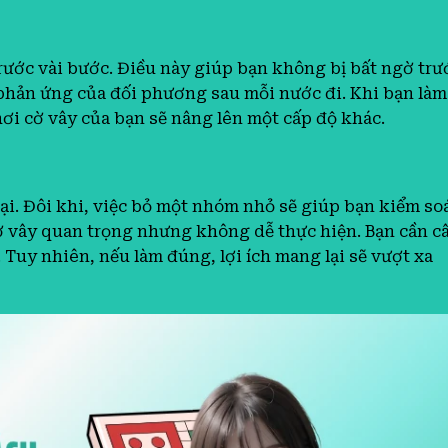
rước vài bước. Điều này giúp bạn không bị bất ngờ trư
phản ứng của đối phương sau mỗi nước đi. Khi bạn làm
ơi cờ vây của bạn sẽ nâng lên một cấp độ khác.
ại. Đôi khi, việc bỏ một nhóm nhỏ sẽ giúp bạn kiểm so
cờ vây quan trọng nhưng không dễ thực hiện. Bạn cần c
 Tuy nhiên, nếu làm đúng, lợi ích mang lại sẽ vượt xa