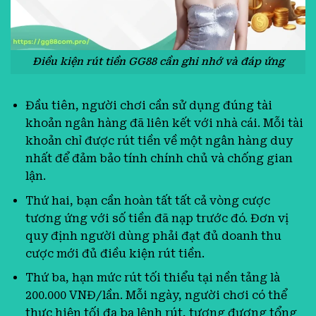
Điều kiện rút tiền GG88 cần ghi nhớ và đáp ứng
Đầu tiên, người chơi cần sử dụng đúng tài
khoản ngân hàng đã liên kết với nhà cái. Mỗi tài
khoản chỉ được rút tiền về một ngân hàng duy
nhất để đảm bảo tính chính chủ và chống gian
lận.
Thứ hai, bạn cần hoàn tất tất cả vòng cược
tương ứng với số tiền đã nạp trước đó. Đơn vị
quy định người dùng phải đạt đủ doanh thu
cược mới đủ điều kiện rút tiền.
Thứ ba, hạn mức rút tối thiểu tại nền tảng là
200.000 VNĐ/lần. Mỗi ngày, người chơi có thể
thực hiện tối đa ba lệnh rút, tương đương tổng