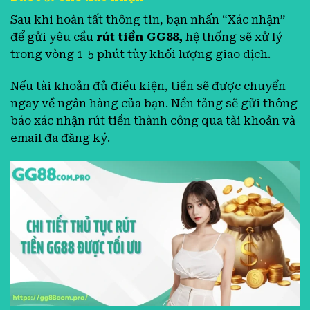
Sau khi hoàn tất thông tin, bạn nhấn “Xác nhận”
để gửi yêu cầu
rút tiền GG88,
hệ thống sẽ xử lý
trong vòng 1-5 phút tùy khối lượng giao dịch.
Nếu tài khoản đủ điều kiện, tiền sẽ được chuyển
ngay về ngân hàng của bạn. Nền tảng sẽ gửi thông
báo xác nhận rút tiền thành công qua tài khoản và
email đã đăng ký.