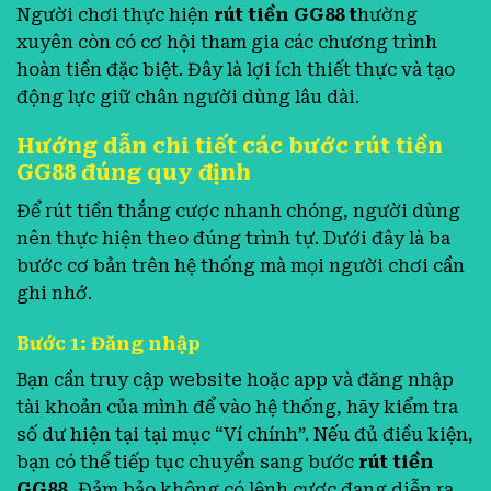
Người chơi thực hiện
rút tiền GG88 t
hường
xuyên còn có cơ hội tham gia các chương trình
hoàn tiền đặc biệt. Đây là lợi ích thiết thực và tạo
động lực giữ chân người dùng lâu dài.
Hướng dẫn chi tiết các bước rút tiền
GG88 đúng quy định
Để rút tiền thắng cược nhanh chóng, người dùng
nên thực hiện theo đúng trình tự. Dưới đây là ba
bước cơ bản trên hệ thống mà mọi người chơi cần
ghi nhớ.
Bước 1: Đăng nhập
Bạn cần truy cập website hoặc app và đăng nhập
tài khoản của mình để vào hệ thống, hãy kiểm tra
số dư hiện tại tại mục “Ví chính”. Nếu đủ điều kiện,
bạn có thể tiếp tục chuyển sang bước
rút tiền
GG88.
Đảm bảo không có lệnh cược đang diễn ra