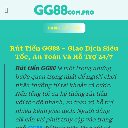
Skip
to
content
ĐĂNG KÝ +88K
Rút Tiền GG88 – Giao Dịch Siêu
Tốc, An Toàn Và Hỗ Trợ 24/7
Rút tiền GG88
là một trong những
bước quan trọng nhất để người chơi
nhận thưởng từ tài khoản cá cược.
Nền tảng tối ưu hệ thống rút tiền
với tốc độ nhanh, an toàn và hỗ trợ
nhiều kênh giao dịch. Người dùng
chỉ cần vài phút truy cập vào
trang