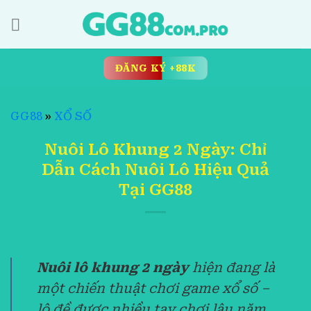
Skip
to
content
ĐĂNG KÝ +88K
GG88
»
XỔ SỐ
Nuôi Lô Khung 2 Ngày: Chỉ
Dẫn Cách Nuôi Lô Hiệu Quả
Tại GG88
Nuôi lô khung 2 ngày
hiện đang là
một chiến thuật chơi game xổ số –
lô đề được nhiều tay chơi lâu năm