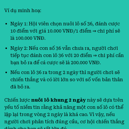
Ví dụ minh hoạ:
Ngày 1: Hội viên chọn nuôi lô số 36, đánh cược
10 điểm với giá 10.000 VNĐ/1 điểm ⇒ chi phí sẽ
là 100.000 VNĐ.
Ngày 2: Nếu con số 36 vẫn chưa ra, người chơi
tiếp tục đánh con lô 36 với 20 điểm ⇒ chi phí cần
bạn bỏ ra để cá cược sẽ là 200.000 VNĐ.
Nếu con lô 36 ra trong 2 ngày thì người chơi sẽ
chiến thắng và có lời lớn so với số vốn bản thân
đã bỏ ra.
Chiến lược
nuôi lô khung 2 ngày
này sẽ dựa trên
yếu tố niềm tin rằng khả năng một con số lô có thể
lặp lại trong vòng 2 ngày là khá cao. Vì vậy, nếu
người chơi phân tích đúng cầu, cơ hội chiến thắng
dành cho bạn sẽ rất lớn đó.