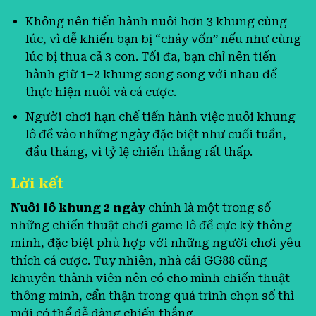
Không nên tiến hành nuôi hơn 3 khung cùng
lúc, vì dễ khiến bạn bị “cháy vốn” nếu như cùng
lúc bị thua cả 3 con. Tối đa, bạn chỉ nên tiến
hành giữ 1–2 khung song song với nhau để
thực hiện nuôi và cá cược.
Người chơi hạn chế tiến hành việc nuôi khung
lô đề vào những ngày đặc biệt như cuối tuần,
đầu tháng, vì tỷ lệ chiến thắng rất thấp.
Lời kết
Nuôi lô khung 2 ngày
chính là một trong số
những chiến thuật chơi game lô đề cực kỳ thông
minh, đặc biệt phù hợp với những người chơi yêu
thích cá cược. Tuy nhiên, nhà cái GG88 cũng
khuyên thành viên nên có cho mình chiến thuật
thông minh, cẩn thận trong quá trình chọn số thì
mới có thể dễ dàng chiến thắng.