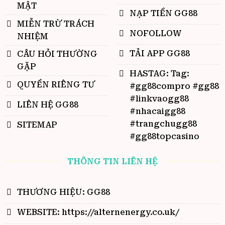
MẬT
NẠP TIỀN GG88
MIỄN TRỪ TRÁCH
NOFOLLOW
NHIỆM
TẢI APP GG88
CÂU HỎI THƯỜNG
GẶP
HASTAG: Tag:
QUYỀN RIÊNG TƯ
#gg88compro #gg88
#linkvaogg88
LIÊN HỆ GG88
#nhacaigg88
#trangchugg88
SITEMAP
#gg88topcasino
THÔNG TIN LIÊN HỆ
THƯƠNG HIỆU: GG88
WEBSITE: https://alternenergy.co.uk/