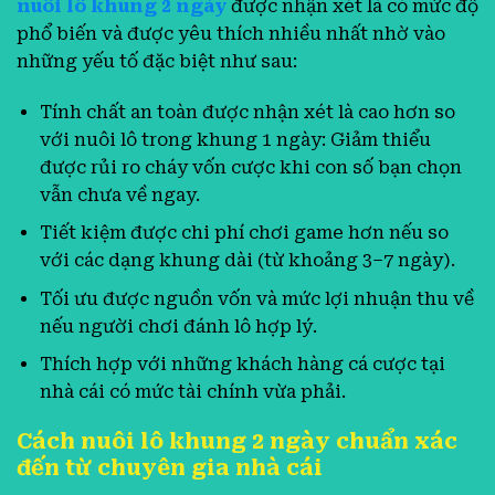
nuôi lô khung 2 ngày
được nhận xét là có mức độ
phổ biến và được yêu thích nhiều nhất nhờ vào
những yếu tố đặc biệt như sau:
Tính chất an toàn được nhận xét là cao hơn so
với nuôi lô trong khung 1 ngày: Giảm thiểu
được rủi ro cháy vốn cược khi con số bạn chọn
vẫn chưa về ngay.
Tiết kiệm được chi phí chơi game hơn nếu so
với các dạng khung dài (từ khoảng 3–7 ngày).
Tối ưu được nguồn vốn và mức lợi nhuận thu về
nếu người chơi đánh lô hợp lý.
Thích hợp với những khách hàng cá cược tại
nhà cái có mức tài chính vừa phải.
Cách nuôi lô khung 2 ngày chuẩn xác
đến từ chuyên gia nhà cái