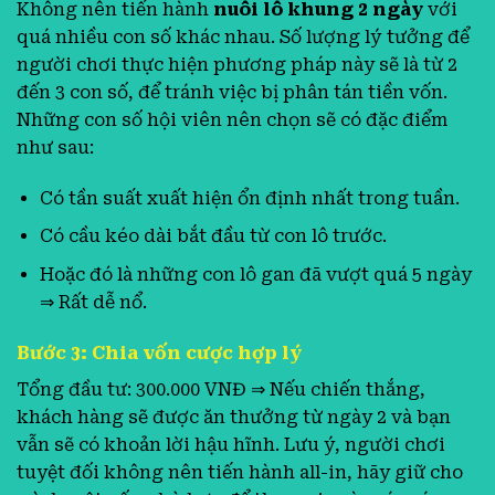
Không nên tiến hành
nuôi lô khung 2 ngày
với
quá nhiều con số khác nhau. Số lượng lý tưởng để
người chơi thực hiện phương pháp này sẽ là từ 2
đến 3 con số, để tránh việc bị phân tán tiền vốn.
Những con số hội viên nên chọn sẽ có đặc điểm
như sau:
Có tần suất xuất hiện ổn định nhất trong tuần.
Có cầu kéo dài bắt đầu từ con lô trước.
Hoặc đó là những con lô gan đã vượt quá 5 ngày
⇒ Rất dễ nổ.
Bước 3: Chia vốn cược hợp lý
Tổng đầu tư: 300.000 VNĐ ⇒ Nếu chiến thắng,
khách hàng sẽ được ăn thưởng từ ngày 2 và bạn
vẫn sẽ có khoản lời hậu hĩnh. Lưu ý, người chơi
tuyệt đối không nên tiến hành all-in, hãy giữ cho