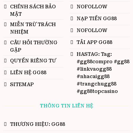
CHÍNH SÁCH BẢO
NOFOLLOW
MẬT
NẠP TIỀN GG88
MIỄN TRỪ TRÁCH
NOFOLLOW
NHIỆM
TẢI APP GG88
CÂU HỎI THƯỜNG
GẶP
HASTAG: Tag:
QUYỀN RIÊNG TƯ
#gg88compro #gg88
#linkvaogg88
LIÊN HỆ GG88
#nhacaigg88
#trangchugg88
SITEMAP
#gg88topcasino
THÔNG TIN LIÊN HỆ
THƯƠNG HIỆU: GG88