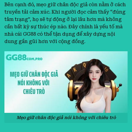
Bên cạnh đó, mẹo giữ chân độc giả còn nằm ở cách
truyền tải cảm xúc. Khi người đọc cảm thấy “đúng
tâm trạng”, họ sẽ tự động ở lại lâu hơn mà không
cần bất kỳ sự thúc ép nào. Đây chính là yếu tố mà
nhà cái GG88 có thể tận dụng để xây dựng nội
dung gần gũi hơn với cộng đồng.
Mẹo giữ chân độc giả nói không với chiêu trò