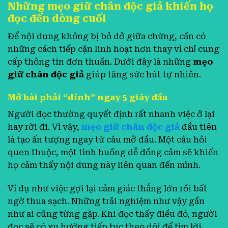
Những mẹo giữ chân độc giả khiến họ
đọc đến dòng cuối
Để nội dung không bị bỏ dở giữa chừng, cần có
những cách tiếp cận linh hoạt hơn thay vì chỉ cung
cấp thông tin đơn thuần. Dưới đây là những
mẹo
giữ chân độc giả
giúp tăng sức hút tự nhiên.
Mở bài phải “dính” ngay 5 giây đầu
Người đọc thường quyết định rất nhanh việc ở lại
hay rời đi. Vì vậy,
mẹo giữ chân độc giả
đầu tiên
là tạo ấn tượng ngay từ câu mở đầu. Một câu hỏi
quen thuộc, một tình huống dễ đồng cảm sẽ khiến
họ cảm thấy nội dung này liên quan đến mình.
Ví dụ như việc gợi lại cảm giác thắng lớn rồi bất
ngờ thua sạch. Những trải nghiệm như vậy gần
như ai cũng từng gặp. Khi đọc thấy điều đó, người
đọc sẽ có xu hướng tiếp tục theo dõi để tìm lời