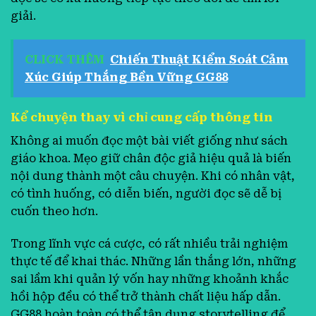
giải.
CLICK THÊM
Chiến Thuật Kiểm Soát Cảm
Xúc Giúp Thắng Bền Vững GG88
Kể chuyện thay vì chỉ cung cấp thông tin
Không ai muốn đọc một bài viết giống như sách
giáo khoa. Mẹo giữ chân độc giả hiệu quả là biến
nội dung thành một câu chuyện. Khi có nhân vật,
có tình huống, có diễn biến, người đọc sẽ dễ bị
cuốn theo hơn.
Trong lĩnh vực cá cược, có rất nhiều trải nghiệm
thực tế để khai thác. Những lần thắng lớn, những
sai lầm khi quản lý vốn hay những khoảnh khắc
hồi hộp đều có thể trở thành chất liệu hấp dẫn.
GG88 hoàn toàn có thể tận dụng storytelling để