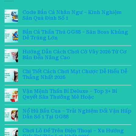
Code Bắn Cá Nhân Ngư – Kinh Nghiệm
Săn Quà Đỉnh Số 1
Bắn Cá Thần Thú GG88 – Săn Boss Khủng
Dễ Trúng Lớn
Hướng Dẫn Cách Chơi Cờ Vây 2026 Từ Cơ
Bản Đến Nâng Cao
Chi Tiết Cách Chơi Mạt Chược Dễ Hiểu Dễ
Thắng Nhất 2026
Vận Mệnh Thần Bí Deluxe – Top 3+ Bí
Quyết Săn Thưởng Mê Hoặc
Nổ Hũ Bầu Cua – Trải Nghiệm Đổi Vận Hấp
Dẫn Số 1 Tại GG88
Chơi Lô Đề Trên Điện Thoại – Xu Hướng