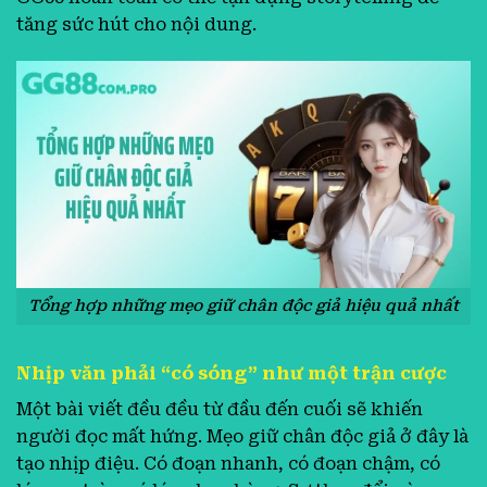
tăng sức hút cho nội dung.
Tổng hợp những mẹo giữ chân độc giả hiệu quả nhất
Nhịp văn phải “có sóng” như một trận cược
Một bài viết đều đều từ đầu đến cuối sẽ khiến
người đọc mất hứng. Mẹo giữ chân độc giả ở đây là
tạo nhịp điệu. Có đoạn nhanh, có đoạn chậm, có