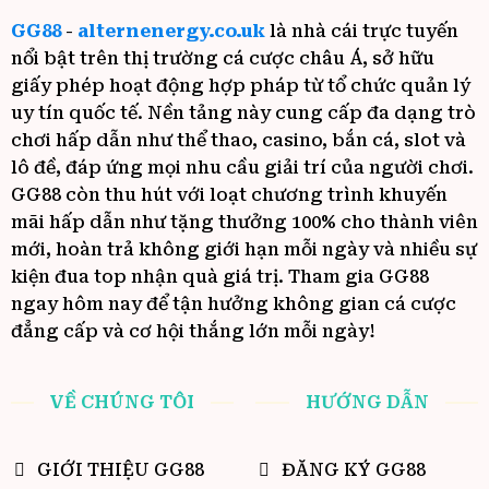
GG88
-
alternenergy.co.uk
là nhà cái trực tuyến
nổi bật trên thị trường cá cược châu Á, sở hữu
giấy phép hoạt động hợp pháp từ tổ chức quản lý
uy tín quốc tế. Nền tảng này cung cấp đa dạng trò
chơi hấp dẫn như thể thao, casino, bắn cá, slot và
lô đề, đáp ứng mọi nhu cầu giải trí của người chơi.
GG88 còn thu hút với loạt chương trình khuyến
mãi hấp dẫn như tặng thưởng 100% cho thành viên
mới, hoàn trả không giới hạn mỗi ngày và nhiều sự
kiện đua top nhận quà giá trị. Tham gia GG88
ngay hôm nay để tận hưởng không gian cá cược
đẳng cấp và cơ hội thắng lớn mỗi ngày!
VỀ CHÚNG TÔI
HƯỚNG DẪN
GIỚI THIỆU GG88
ĐĂNG KÝ GG88