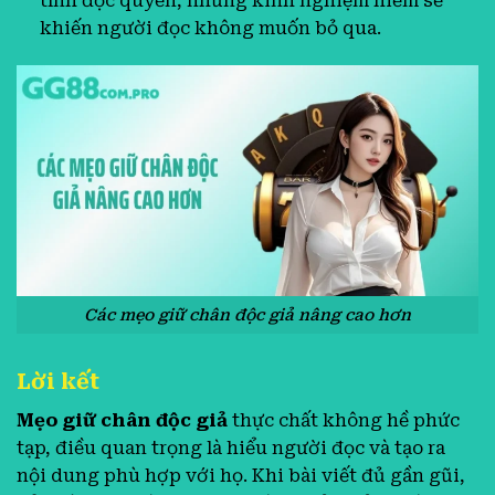
tính độc quyền, những kinh nghiệm hiếm sẽ
khiến người đọc không muốn bỏ qua.
Các mẹo giữ chân độc giả nâng cao hơn
Lời kết
Mẹo giữ chân độc giả
thực chất không hề phức
tạp, điều quan trọng là hiểu người đọc và tạo ra
nội dung phù hợp với họ. Khi bài viết đủ gần gũi,