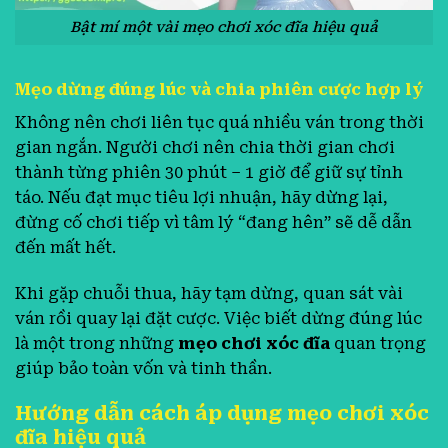
Bật mí một vài mẹo chơi xóc đĩa hiệu quả
Mẹo dừng đúng lúc và chia phiên cược hợp lý
Không nên chơi liên tục quá nhiều ván trong thời
gian ngắn. Người chơi nên chia thời gian chơi
thành từng phiên 30 phút – 1 giờ để giữ sự tỉnh
táo. Nếu đạt mục tiêu lợi nhuận, hãy dừng lại,
đừng cố chơi tiếp vì tâm lý “đang hên” sẽ dễ dẫn
đến mất hết.
Khi gặp chuỗi thua, hãy tạm dừng, quan sát vài
ván rồi quay lại đặt cược. Việc biết dừng đúng lúc
là một trong những
mẹo chơi xóc đĩa
quan trọng
giúp bảo toàn vốn và tinh thần.
Hướng dẫn cách áp dụng mẹo chơi xóc
đĩa hiệu quả