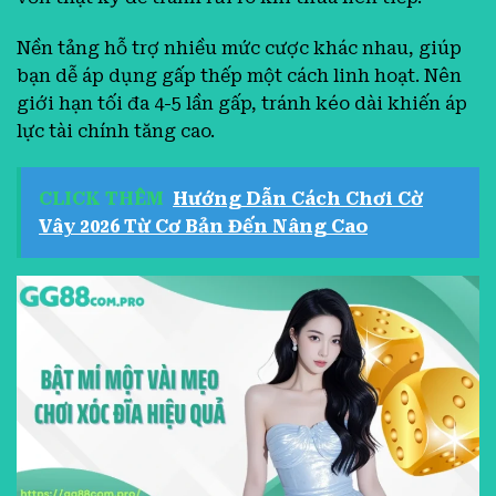
Nền tảng hỗ trợ nhiều mức cược khác nhau, giúp
bạn dễ áp dụng gấp thếp một cách linh hoạt. Nên
giới hạn tối đa 4-5 lần gấp, tránh kéo dài khiến áp
lực tài chính tăng cao.
CLICK THÊM
Hướng Dẫn Cách Chơi Cờ
Vây 2026 Từ Cơ Bản Đến Nâng Cao