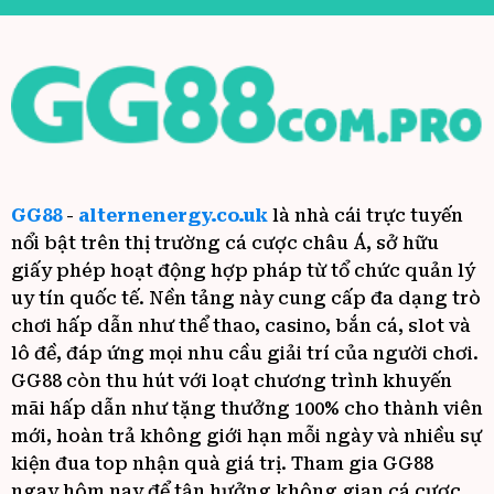
GG88
-
alternenergy.co.uk
là nhà cái trực tuyến
nổi bật trên thị trường cá cược châu Á, sở hữu
giấy phép hoạt động hợp pháp từ tổ chức quản lý
uy tín quốc tế. Nền tảng này cung cấp đa dạng trò
chơi hấp dẫn như thể thao, casino, bắn cá, slot và
lô đề, đáp ứng mọi nhu cầu giải trí của người chơi.
GG88 còn thu hút với loạt chương trình khuyến
mãi hấp dẫn như tặng thưởng 100% cho thành viên
mới, hoàn trả không giới hạn mỗi ngày và nhiều sự
kiện đua top nhận quà giá trị. Tham gia GG88
ngay hôm nay để tận hưởng không gian cá cược