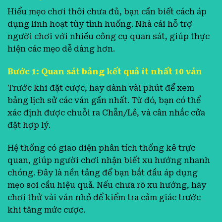
Hiểu mẹo chơi thôi chưa đủ, bạn cần biết cách áp
dụng linh hoạt tùy tình huống. Nhà cái hỗ trợ
người chơi với nhiều công cụ quan sát, giúp thực
hiện các mẹo dễ dàng hơn.
Bước 1: Quan sát bảng kết quả ít nhất 10 ván
Trước khi đặt cược, hãy dành vài phút để xem
bảng lịch sử các ván gần nhất. Từ đó, bạn có thể
xác định được chuỗi ra Chẵn/Lẻ, và cân nhắc cửa
đặt hợp lý.
Hệ thống có giao diện phân tích thống kê trực
quan, giúp người chơi nhận biết xu hướng nhanh
chóng. Đây là nền tảng để bạn bắt đầu áp dụng
mẹo soi cầu hiệu quả. Nếu chưa rõ xu hướng, hãy
chơi thử vài ván nhỏ để kiểm tra cảm giác trước
khi tăng mức cược.