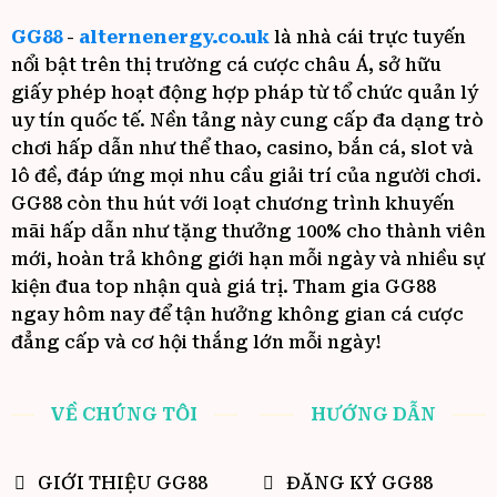
GG88
-
alternenergy.co.uk
là nhà cái trực tuyến
nổi bật trên thị trường cá cược châu Á, sở hữu
giấy phép hoạt động hợp pháp từ tổ chức quản lý
uy tín quốc tế. Nền tảng này cung cấp đa dạng trò
chơi hấp dẫn như thể thao, casino, bắn cá, slot và
lô đề, đáp ứng mọi nhu cầu giải trí của người chơi.
GG88 còn thu hút với loạt chương trình khuyến
mãi hấp dẫn như tặng thưởng 100% cho thành viên
mới, hoàn trả không giới hạn mỗi ngày và nhiều sự
kiện đua top nhận quà giá trị. Tham gia GG88
ngay hôm nay để tận hưởng không gian cá cược
đẳng cấp và cơ hội thắng lớn mỗi ngày!
VỀ CHÚNG TÔI
HƯỚNG DẪN
GIỚI THIỆU GG88
ĐĂNG KÝ GG88