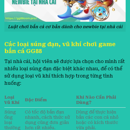
Luật chơi bắn cá cơ bản dành cho newbie tại nhà cái
Các loại súng đạn, vũ khí chơi game
bắn cá GG88
Tại nhà cái, hội viên sẽ được lựa chọn cho mình rất
nhiều loại súng đạn đặc biệt khác nhau, để có thể
sử dụng loại vũ khí thích hợp trong từng tình
huống:
Loại
Khi Nào Cần Phải
Đặc Điểm
Vũ Khí
Dùng?
Súng
Có tốc độ bắn đạn
Dùng để thực hiện
ống
nhanh, cách thức sử
bắn các con cá nhỏ
loại
dụng cũng đơn giản
hoặc có kích thước
thường
hơn rất nhiều.
vừa phải.