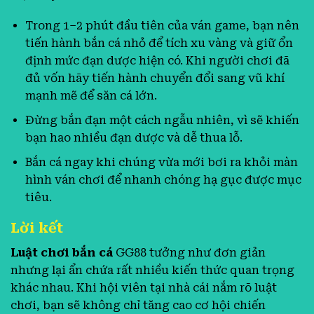
Trong 1–2 phút đầu tiên của ván game, bạn nên
tiến hành bắn cá nhỏ để tích xu vàng và giữ ổn
định mức đạn dược hiện có. Khi người chơi đã
đủ vốn hãy tiến hành chuyển đổi sang vũ khí
mạnh mẽ để săn cá lớn.
Đừng bắn đạn một cách ngẫu nhiên, vì sẽ khiến
bạn hao nhiều đạn dược và dễ thua lỗ.
Bắn cá ngay khi chúng vừa mới bơi ra khỏi màn
hình ván chơi để nhanh chóng hạ gục được mục
tiêu.
Lời kết
Luật chơi bắn cá
GG88 tưởng như đơn giản
nhưng lại ẩn chứa rất nhiều kiến thức quan trọng
khác nhau. Khi hội viên tại nhà cái nắm rõ luật
chơi, bạn sẽ không chỉ tăng cao cơ hội chiến