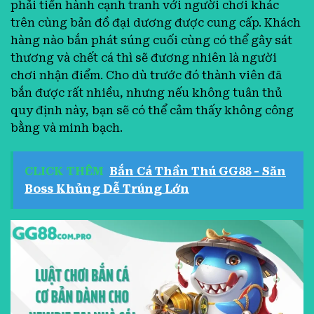
phải tiến hành cạnh tranh với người chơi khác
trên cùng bản đồ đại dương được cung cấp. Khách
hàng nào bắn phát súng cuối cùng có thể gây sát
thương và chết cá thì sẽ đương nhiên là người
chơi nhận điểm. Cho dù trước đó thành viên đã
bắn được rất nhiều, nhưng nếu không tuân thủ
quy định này, bạn sẽ có thể cảm thấy không công
bằng và minh bạch.
CLICK THÊM
Bắn Cá Thần Thú GG88 - Săn
Boss Khủng Dễ Trúng Lớn