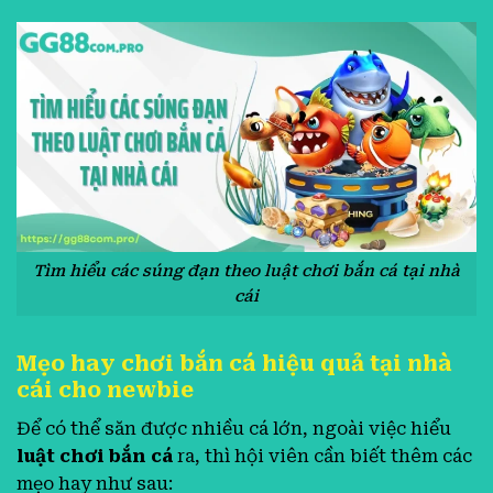
Tìm hiểu các súng đạn theo luật chơi bắn cá tại nhà
cái
Mẹo hay chơi bắn cá hiệu quả tại nhà
cái cho newbie
Để có thể săn được nhiều cá lớn, ngoài việc hiểu
luật chơi bắn cá
ra, thì hội viên cần biết thêm các
mẹo hay như sau: