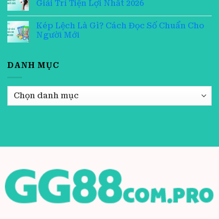
Giải Trí Tiện Lợi Nhất 2026
Kép Lệch Là Gì? Cách Đọc Số Chuẩn Cho
Người Mới
DANH MỤC
Danh
mục