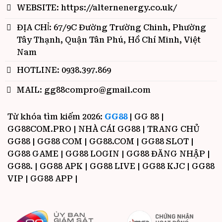
WEBSITE: https://alternenergy.co.uk/
ĐỊA CHỈ: 67/9C Đường Trường Chinh, Phường
Tây Thạnh, Quận Tân Phú, Hồ Chí Minh, Việt
Nam
HOTLINE: 0938.397.869
MAIL:
gg88compro@gmail.com
Từ khóa tìm kiếm 2026:
GG88
| GG 88 |
GG88COM.PRO | NHÀ CÁI GG88 | TRANG CHỦ
GG88 | GG88 COM | GG88.COM | GG88 SLOT |
GG88 GAME | GG88 LOGIN | GG88 ĐĂNG NHẬP |
GG88. | GG88 APK | GG88 LIVE | GG88 KJC | GG88
VIP | GG88 APP |