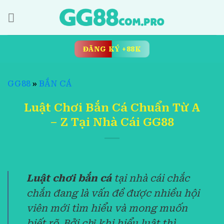
Skip
to
content
ĐĂNG KÝ +88K
GG88
»
BẮN CÁ
Luật Chơi Bắn Cá Chuẩn Từ A
– Z Tại Nhà Cái GG88
Luật chơi bắn cá
tại nhà cái chắc
chắn đang là vấn đề được nhiều hội
viên mới tìm hiểu và mong muốn
biết rõ. Bởi chỉ khi hiểu luật thì