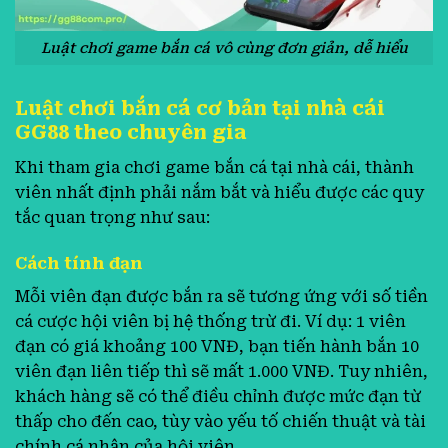
Luật chơi game bắn cá vô cùng đơn giản, dễ hiểu
Luật chơi bắn cá cơ bản tại nhà cái
GG88 theo chuyên gia
Khi tham gia chơi game bắn cá tại nhà cái, thành
viên nhất định phải nắm bắt và hiểu được các quy
tắc quan trọng như sau:
Cách tính đạn
Mỗi viên đạn được bắn ra sẽ tương ứng với số tiền
cá cược hội viên bị hệ thống trừ đi. Ví dụ: 1 viên
đạn có giá khoảng 100 VNĐ, bạn tiến hành bắn 10
viên đạn liên tiếp thì sẽ mất 1.000 VNĐ. Tuy nhiên,
khách hàng sẽ có thể điều chỉnh được mức đạn từ
thấp cho đến cao, tùy vào yếu tố chiến thuật và tài
chính cá nhân của hội viên.