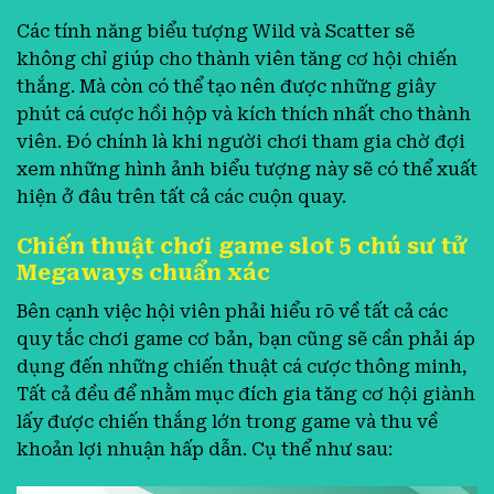
Các tính năng biểu tượng Wild và Scatter sẽ
không chỉ giúp cho thành viên tăng cơ hội chiến
thắng. Mà còn có thể tạo nên được những giây
phút cá cược hồi hộp và kích thích nhất cho thành
viên. Đó chính là khi người chơi tham gia chờ đợi
xem những hình ảnh biểu tượng này sẽ có thể xuất
hiện ở đâu trên tất cả các cuộn quay.
Chiến thuật chơi game slot 5 chú sư tử
Megaways chuẩn xác
Bên cạnh việc hội viên phải hiểu rõ về tất cả các
quy tắc chơi game cơ bản, bạn cũng sẽ cần phải áp
dụng đến những chiến thuật cá cược thông minh,
Tất cả đều để nhằm mục đích gia tăng cơ hội giành
lấy được chiến thắng lớn trong game và thu về
khoản lợi nhuận hấp dẫn. Cụ thể như sau: