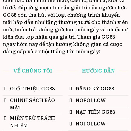
chơi hấp dẫn như thể thao, casino, bắn cá, slot và
lô đề, đáp ứng mọi nhu cầu giải trí của người chơi.
GG88 còn thu hút với loạt chương trình khuyến
mãi hấp dẫn như tặng thưởng 100% cho thành viên
mới, hoàn trả không giới hạn mỗi ngày và nhiều sự
kiện đua top nhận quà giá trị. Tham gia GG88
ngay hôm nay để tận hưởng không gian cá cược
đẳng cấp và cơ hội thắng lớn mỗi ngày!
VỀ CHÚNG TÔI
HƯỚNG DẪN
GIỚI THIỆU GG88
ĐĂNG KÝ GG88
CHÍNH SÁCH BẢO
NOFOLLOW
MẬT
NẠP TIỀN GG88
MIỄN TRỪ TRÁCH
NOFOLLOW
NHIỆM