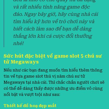
và rất nhiều tính năng game độc
đáo. Ngay bây giờ, hãy cùng nhà cái
tìm hiểu kỹ hơn về trò chơi này và
biết cách làm sao để bạn dễ dàng
thắng lớn khi cá cược đổi thưởng
nhé!
Sức hút đặc biệt về game slot 5 chú sư
tử Megaways
Nếu như các bạn đang muốn tìm hiểu thêm thông
tin về tựa game slot thú vị năm chú sư tử
Megaways tại nhà cái. Thì chắc chắn người chơi sẽ
có thể dễ dàng thấy được những ưu điểm vô cùng
nổi bật và vượt trội như sau:
Thiết kế đồ hoạ đẹp mắt