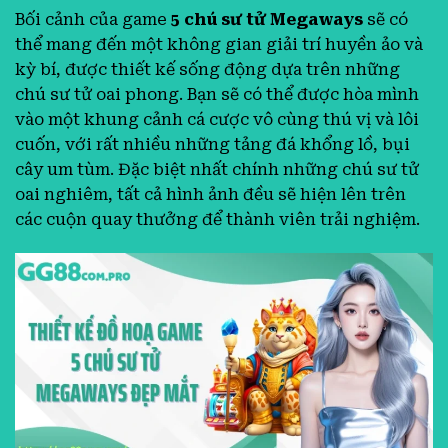
Bối cảnh của game
5 chú sư tử Megaways
sẽ có
thể mang đến một không gian giải trí huyền ảo và
kỳ bí, được thiết kế sống động dựa trên những
chú sư tử oai phong. Bạn sẽ có thể được hòa mình
vào một khung cảnh cá cược vô cùng thú vị và lôi
cuốn, với rất nhiều những tảng đá khổng lồ, bụi
cây um tùm. Đặc biệt nhất chính những chú sư tử
oai nghiêm, tất cả hình ảnh đều sẽ hiện lên trên
các cuộn quay thưởng để thành viên trải nghiệm.