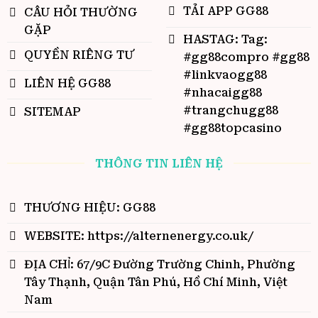
TẢI APP GG88
CÂU HỎI THƯỜNG
GẶP
HASTAG: Tag:
QUYỀN RIÊNG TƯ
#gg88compro #gg88
#linkvaogg88
LIÊN HỆ GG88
#nhacaigg88
#trangchugg88
SITEMAP
#gg88topcasino
THÔNG TIN LIÊN HỆ
THƯƠNG HIỆU: GG88
WEBSITE: https://alternenergy.co.uk/
ĐỊA CHỈ: 67/9C Đường Trường Chinh, Phường
Tây Thạnh, Quận Tân Phú, Hồ Chí Minh, Việt
Nam